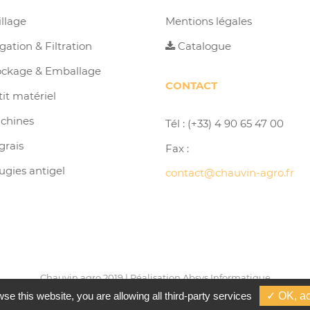
illage
Mentions légales
igation & Filtration
Catalogue
ockage & Emballage
CONTACT
tit matériel
chines
Tél : (+33) 4 90 65 47 00
grais
Fax :
ugies antigel
contact@chauvin-agro.fr
Chauvin agro 2019 | Réalisation
Absys Informatique
wse this website, you are allowing all third-party services
✓ OK, ac