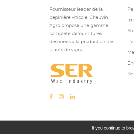
Fournisseur leader de la
Pa
pépinière viticole, Chauvin
Irr
Agro propose une gamme
St
complète defournitures
destinées à la production des
Pe
plants de vigne.
Ma
En
Bo
If you continue to bro